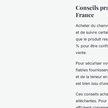
Conseils pr
France
Acheter du chanvr
et de suivre certa
que le produit res
% pour être confor
vente.
Pour sécuriser v
fiables fournissen
et de la teneur e
est bien issu d’u
Ces conseils acha
alléchantes. Pour
affichent clairem