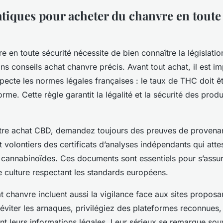
atiques pour acheter du chanvre en toute
e en toute sécurité nécessite de bien connaître la législati
ins conseils achat chanvre précis. Avant tout achat, il est imp
pecte les normes légales françaises : le taux de THC doit êt
me. Cette règle garantit la légalité et la sécurité des produ
otre achat CBD, demandez toujours des preuves de provena
t volontiers des certificats d’analyses indépendants qui attes
n cannabinoïdes. Ces documents sont essentiels pour s’assu
ne culture respectant les standards européens.
t chanvre incluent aussi la vigilance face aux sites proposa
 éviter les arnaques, privilégiez des plateformes reconnues,
ent leurs informations légales. Leur sérieux se remarque sou