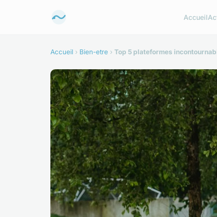
Accueil
Ac
Accueil
›
Bien-etre
›
Top 5 plateformes incontournab