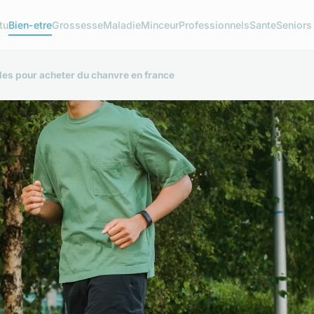
tu
Bien-etre
Grossesse
Maladie
Minceur
Professionnels
Sante
Seniors
les pour acheter du chanvre en france