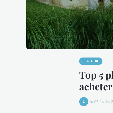
BIEN-ETRE
Top 5 p
acheter
L
Lisa
17 février