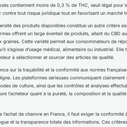
osés contiennent moins de 0,3 % de THC, seuil légal pour l
 contre tout risque juridique tout en favorisant un marché t
iversité des produits disponibles constitue un autre critère es
rmes offrent un large éventail de produits, allant du CBD au
ux graines. Cette variété permet aux consommateurs de rép
u’il s’agisse d’usage médical, alimentaire ou industriel. Ell
deur à sélectionner et sourcer des articles de qualité.
ence sur la traçabilité et la conformité aux normes français
 ligne. Les plateformes sérieuses communiquent clairement s
odes de culture, ainsi que les contrôles et analyses effectu
re l’acheteur quant à la pureté, la composition et la qualité
 l’achat de chanvre en France, il faut exiger la conformité à 
gue et la transparence totale des informations. Ces critères