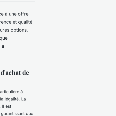
ce à une offre
rence et qualité
eures options,
aque
la
 d'achat de
rticulière à
a légalité. La
Il est
 garantissant que