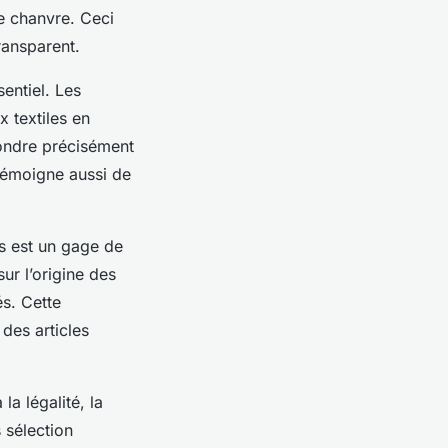
e chanvre. Ceci
ransparent.
sentiel. Les
x textiles en
ondre précisément
e témoigne aussi de
es est un gage de
ur l’origine des
és. Cette
 des articles
la légalité, la
 sélection