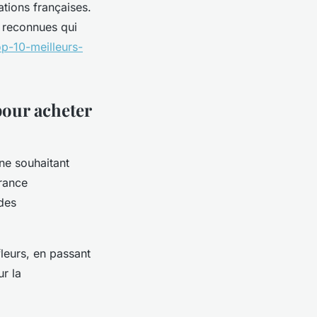
tions françaises.
s reconnues qui
p-10-meilleurs-
pour acheter
ne souhaitant
France
 des
fleurs, en passant
ur la