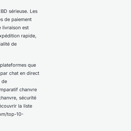
CBD sérieuse. Les
des de paiement
 livraison est
xpédition rapide,
alité de
es plateformes que
par chat en direct
é de
omparatif chanvre
chanvre, sécurité
ouvrir la liste
om/top-10-