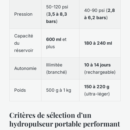
50-120 psi
40-90 psi (
2,8
Pression
(
3,5 à 8,3
à 6,2 bars
)
bars
)
Capacité
600 ml
et
du
180 à 240 ml
plus
réservoir
Illimitée
10 à 14 jours
Autonomie
(branché)
(rechargeable)
150 à 220 g
Poids
500 g à 1 kg
(ultra-léger)
Critères de sélection d’un
hydropulseur portable performant