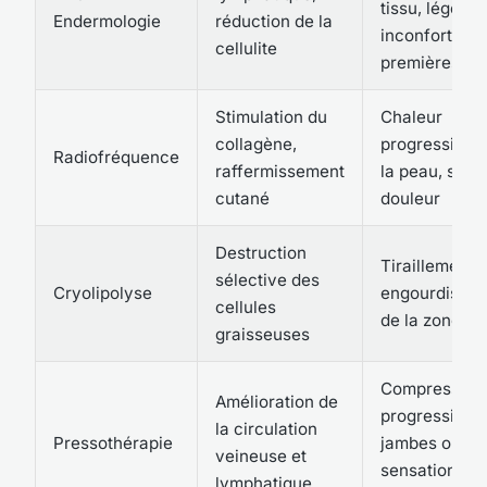
tissu, légère
Endermologie
réduction de la
inconfortable
cellulite
premières foi
Stimulation du
Chaleur
collagène,
progressive 
Radiofréquence
raffermissement
la peau, sans
cutané
douleur
Destruction
Tiraillement 
sélective des
Cryolipolyse
engourdisse
cellules
de la zone tra
graisseuses
Compression
Amélioration de
progressive 
la circulation
Pressothérapie
jambes ou br
veineuse et
sensation de
lymphatique