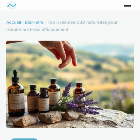
Accueil
›
Bien-etre
›
Top 5 résines CBD naturelles pour
réduire le stress efficacement